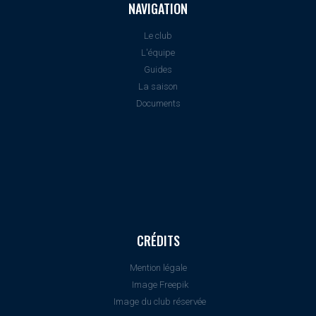
NAVIGATION
Le club
L'équipe
Guides
La saison
Documents
CRÉDITS
Mention légale
Image Freepik
Image du club réservée