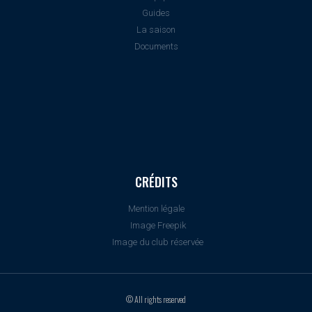
Guides
La saison
Documents
CRÉDITS
Mention légale
Image Freepik
Image du club réservée
© All rights reserved