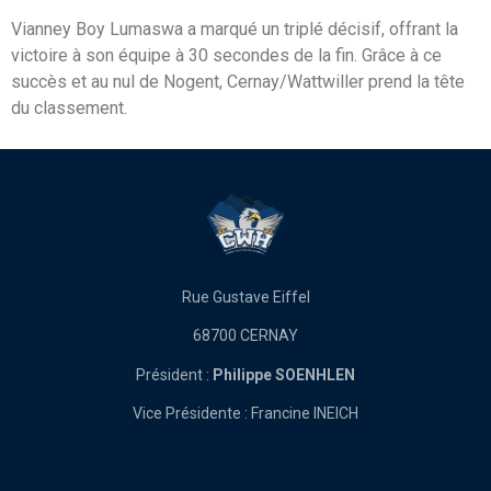
Vianney Boy Lumaswa a marqué un triplé décisif, offrant la
victoire à son équipe à 30 secondes de la fin. Grâce à ce
succès et au nul de Nogent, Cernay/Wattwiller prend la tête
du classement.
Rue Gustave Eiffel
68700 CERNAY
Président :
Philippe SOENHLEN
Vice Présidente : Francine INEICH