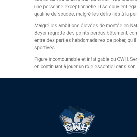
une personne exceptionnelle. Il se souvient égal
qualifie de soudée, malgré les défis liés à la p
Malgré les ambitions élevées de montée en Natio
Beyer regrette des points perdus bêtement, comm
entre des parties hebdomadaires de poker, qu’il
sportives.
Figure incontournable et infatigable du CWH, Serg
en continuant à jouer un rôle essentiel dans son