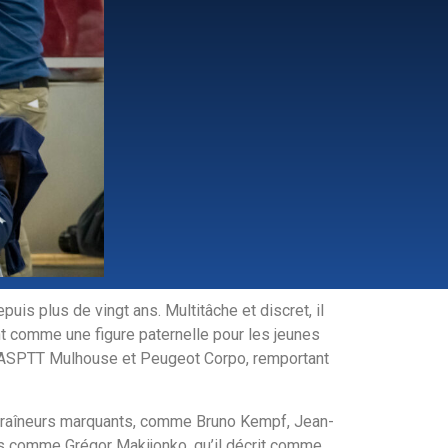
uis plus de vingt ans. Multitâche et discret, il
ant comme une figure paternelle pour les jeunes
ue l’ASPTT Mulhouse et Peugeot Corpo, remportant
ntraîneurs marquants, comme Bruno Kempf, Jean-
és comme Grégor Makijonko, qu’il décrit comme