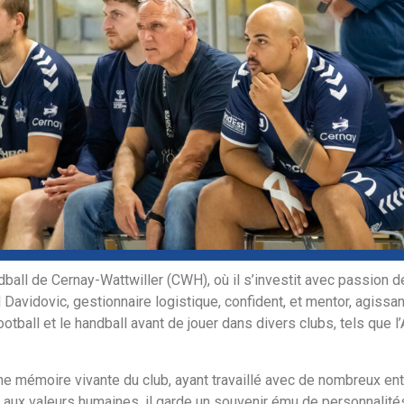
dball de Cernay-Wattwiller (CWH), où il s’investit avec passion dep
d Davidovic, gestionnaire logistique, confident, et mentor, agiss
e football et le handball avant de jouer dans divers clubs, tels q
e mémoire vivante du club, ayant travaillé avec de nombreux e
é aux valeurs humaines, il garde un souvenir ému de personnalit