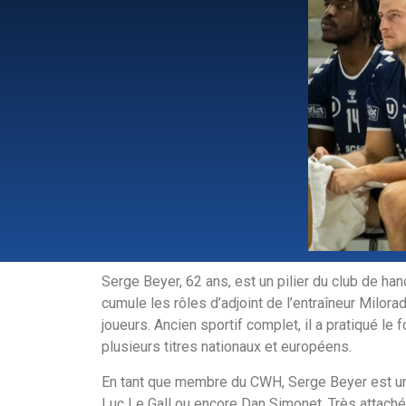
Serge Beyer, 62 ans, est un pilier du club de han
cumule les rôles d’adjoint de l’entraîneur Milora
joueurs. Ancien sportif complet, il a pratiqué l
plusieurs titres nationaux et européens.
En tant que membre du CWH, Serge Beyer est un
Luc Le Gall ou encore Dan Simonet. Très attach