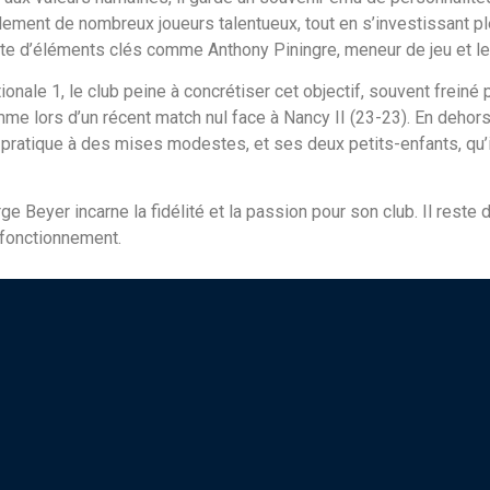
ement de nombreux joueurs talentueux, tout en s’investissant ple
erte d’éléments clés comme Anthony Piningre, meneur de jeu et lea
nale 1, le club peine à concrétiser cet objectif, souvent freiné
e lors d’un récent match nul face à Nancy II (23-23). En dehors 
 pratique à des mises modestes, et ses deux petits-enfants, qu’i
e Beyer incarne la fidélité et la passion pour son club. Il reste d
 fonctionnement.